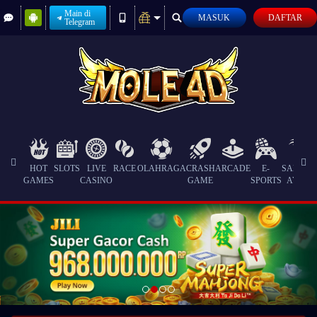
Main di
MASUK
DAFTAR
Telegram
HOT
SLOTS
LIVE
RACE
OLAHRAGA
CRASH
ARCADE
E-
SABUN
GAMES
CASINO
GAME
SPORTS
AYAM