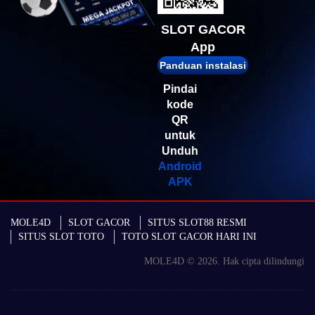
SLOT GACOR
App
Panduan instalasi
Pindai
kode
QR
untuk
Unduh
Android
APK
MOLE4D
SLOT GACOR
SITUS SLOT88 RESMI
SITUS SLOT TOTO
TOTO SLOT GACOR HARI INI
MOLE4D © 2026. Hak cipta dilindungi