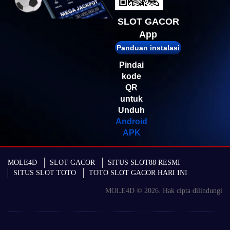
SLOT GACOR
App
Panduan instalasi
Pindai
kode
QR
untuk
Unduh
Android
APK
MOLE4D
SLOT GACOR
SITUS SLOT88 RESMI
SITUS SLOT TOTO
TOTO SLOT GACOR HARI INI
MOLE4D © 2026. Hak cipta dilindungi