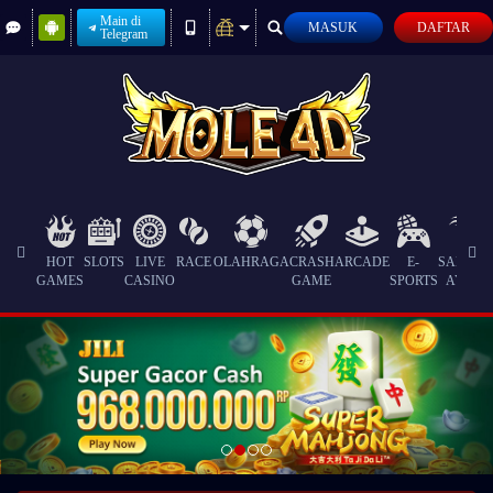
Main di
MASUK
DAFTAR
Telegram
HOT
SLOTS
LIVE
RACE
OLAHRAGA
CRASH
ARCADE
E-
SABUN
GAMES
CASINO
GAME
SPORTS
AYAM