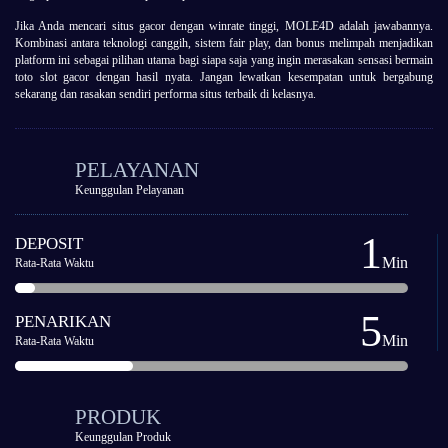
Jika Anda mencari
situs gacor
dengan winrate tinggi, MOLE4D adalah jawabannya.
Kombinasi antara teknologi canggih, sistem fair play, dan bonus melimpah menjadikan
platform ini sebagai pilihan utama bagi siapa saja yang ingin merasakan sensasi bermain
toto slot gacor dengan hasil nyata. Jangan lewatkan kesempatan untuk bergabung
sekarang dan rasakan sendiri performa situs terbaik di kelasnya.
PELAYANAN
Keunggulan Pelayanan
1
DEPOSIT
Min
Rata-Rata Waktu
5
PENARIKAN
Min
Rata-Rata Waktu
PRODUK
Keunggulan Produk