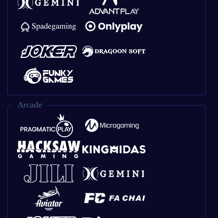
Arcade