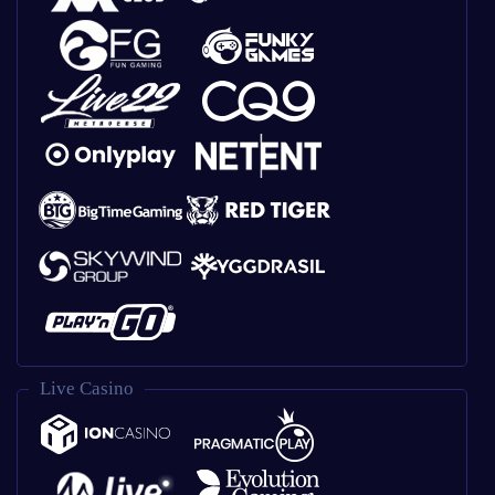
Live Casino