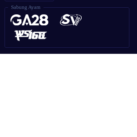
Sabung Ayam