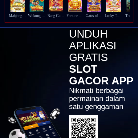
Mahjong Ways
Wukong - Black Scatter
Bang Gacor 1000
Fortune Gems
Gates of Olympus Super Scatter
Lucky Twins Nexus
The Cry
UNDUH
APLIKASI
GRATIS
SLOT
GACOR APP
Nikmati berbagai
permainan dalam
satu genggaman